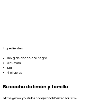
Ingredientes:
165 g de chocolate negro
3 huevos
Sal
4 ciruelas
Bizcocho de limón y tomillo
https://www.youtube.com/watch?v=x2oTciiDIDw