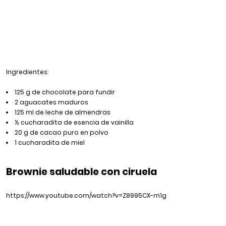
Ingredientes:
125 g de chocolate para fundir
2 aguacates maduros
125 ml de leche de almendras
½ cucharadita de esencia de vainilla
20 g de cacao puro en polvo
1 cucharadita de miel
Brownie saludable con ciruela
https://www.youtube.com/watch?v=Z8995CX-m1g