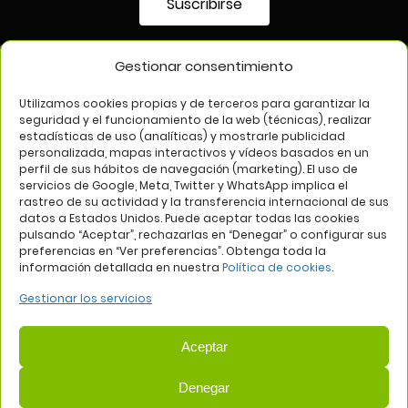
Suscribirse
Gestionar consentimiento
SÍGUENOS EN
Utilizamos cookies propias y de terceros para garantizar la
seguridad y el funcionamiento de la web (técnicas), realizar
estadísticas de uso (analíticas) y mostrarle publicidad
personalizada, mapas interactivos y vídeos basados en un
perfil de sus hábitos de navegación (marketing). El uso de
servicios de Google, Meta, Twitter y WhatsApp implica el
rastreo de su actividad y la transferencia internacional de sus
datos a Estados Unidos. Puede aceptar todas las cookies
pulsando “Aceptar”, rechazarlas en “Denegar” o configurar sus
Aviso legal
Política de privacidad
Política de cookies
preferencias en “Ver preferencias”. Obtenga toda la
información detallada en nuestra
Política de cookies
.
Web:
Bannister Global
Gestionar los servicios
Aceptar
Denegar