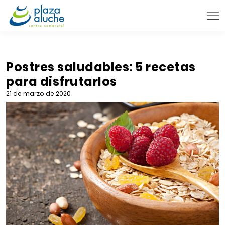
9:00 - 22:00 h.
INFORMACIÓN PRÁCTICA
Postres saludables: 5 recetas
para disfrutarlos
TIENDAS
21 de marzo de 2020
VENTA TELEFÓNICA
NOVEDADES
BLOG
CONTACTO