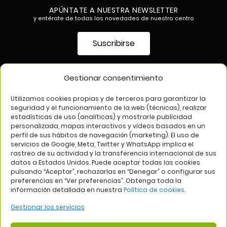
APÚNTATE A NUESTRA NEWSLETTER
y entérate de todas las novedades de nuestro centro
Suscribirse
Gestionar consentimiento
SÍGUENOS EN
Utilizamos cookies propias y de terceros para garantizar la
seguridad y el funcionamiento de la web (técnicas), realizar
estadísticas de uso (analíticas) y mostrarle publicidad
personalizada, mapas interactivos y vídeos basados en un
perfil de sus hábitos de navegación (marketing). El uso de
servicios de Google, Meta, Twitter y WhatsApp implica el
rastreo de su actividad y la transferencia internacional de sus
datos a Estados Unidos. Puede aceptar todas las cookies
pulsando “Aceptar”, rechazarlas en “Denegar” o configurar sus
Aviso legal
Política de privacidad
Política de cookies
preferencias en “Ver preferencias”. Obtenga toda la
información detallada en nuestra
Política de cookies
.
Web:
Bannister Global
Gestionar los servicios