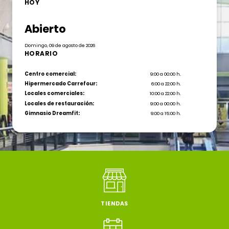
HOY
Abierto
Domingo, 09 de agosto de 2026
HORARIO
Centro comercial:
9:00 a 00:00 h.
Hipermercado Carrefour:
6:00 a 22:00 h.
Locales comerciales:
10:00 a 22:00 h.
Locales de restauración:
9:00 a 00:00 h.
Gimnasio Dreamfit:
9:00 a 15:00 h.
TIENDAS