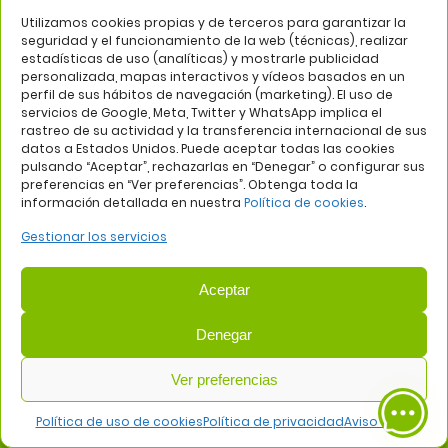
Sábado, 08 de agosto de 2026
Utilizamos cookies propias y de terceros para garantizar la
HORARIO
seguridad y el funcionamiento de la web (técnicas), realizar
estadísticas de uso (analíticas) y mostrarle publicidad
Centro comercial:
9:00 a 01:00 h.
personalizada, mapas interactivos y vídeos basados en un
Hipermercado Carrefour:
6:00 a 22:00 h.
perfil de sus hábitos de navegación (marketing). El uso de
Locales comerciales:
10:00 a 22:00 h.
servicios de Google, Meta, Twitter y WhatsApp implica el
Locales de restauración:
9:00 a 01:00 h.
rastreo de su actividad y la transferencia internacional de sus
datos a Estados Unidos. Puede aceptar todas las cookies
Gimnasio Dreamfit:
9:00 a 21:00 h.
pulsando “Aceptar”, rechazarlas en “Denegar” o configurar sus
preferencias en “Ver preferencias”. Obtenga toda la
información detallada en nuestra
Política de cookies
.
Gestionar los servicios
Aceptar
TIENDAS
Denegar
Ver preferencias
HORARIOS Y FESTIVOS DE APERTURA
Política de uso de cookies
Política de privacidad
Aviso legal