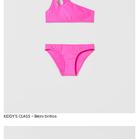
KIDDY’S CLASS – Bikini brillos