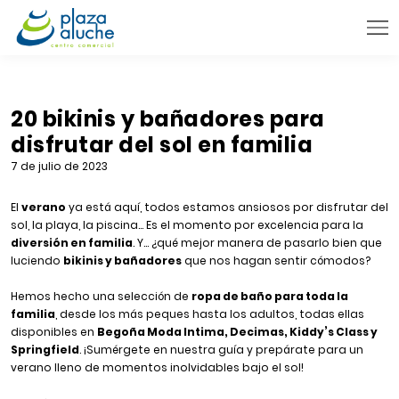
9:00 - 22:00 h.
INFORMACIÓN PRÁCTICA
20 bikinis y bañadores para
disfrutar del sol en familia
TIENDAS
7 de julio de 2023
VENTA TELEFÓNICA
El
verano
ya está aquí, todos estamos ansiosos por disfrutar del
NOVEDADES
sol, la playa, la piscina… Es el momento por excelencia para la
BLOG
diversión en familia
. Y… ¿qué mejor manera de pasarlo bien que
luciendo
bikinis y bañadores
que nos hagan sentir cómodos?
CONTACTO
Hemos hecho una selección de
ropa de baño para toda la
familia
, desde los más peques hasta los adultos, todas ellas
disponibles en
Begoña Moda Intima, Decimas, Kiddy’s Class y
Springfield
. ¡Sumérgete en nuestra guía y prepárate para un
verano lleno de momentos inolvidables bajo el sol!