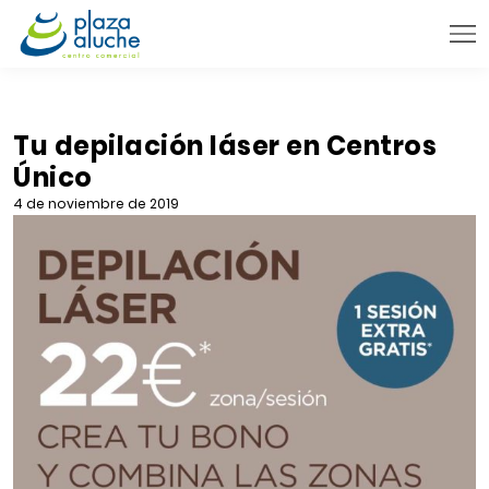
9:00 - 22:00 h.
INFORMACIÓN PRÁCTICA
Tu depilación láser en Centros
Único
TIENDAS
4 de noviembre de 2019
VENTA TELEFÓNICA
NOVEDADES
BLOG
CONTACTO