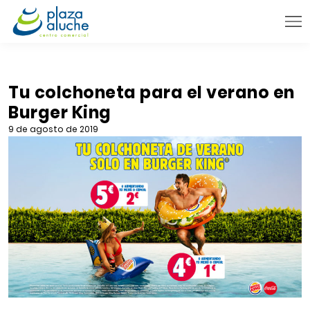
9:00 - 22:00 h.
INFORMACIÓN PRÁCTICA
Tu colchoneta para el verano en
Burger King
TIENDAS
9 de agosto de 2019
VENTA TELEFÓNICA
NOVEDADES
BLOG
CONTACTO