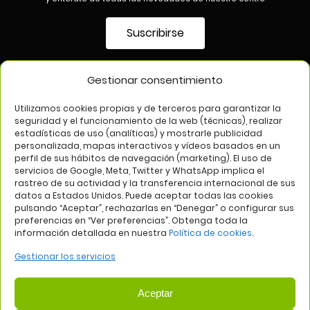
Suscribirse
Gestionar consentimiento
SÍGUENOS EN
Utilizamos cookies propias y de terceros para garantizar la
seguridad y el funcionamiento de la web (técnicas), realizar
estadísticas de uso (analíticas) y mostrarle publicidad
personalizada, mapas interactivos y vídeos basados en un
perfil de sus hábitos de navegación (marketing). El uso de
servicios de Google, Meta, Twitter y WhatsApp implica el
rastreo de su actividad y la transferencia internacional de sus
datos a Estados Unidos. Puede aceptar todas las cookies
pulsando “Aceptar”, rechazarlas en “Denegar” o configurar sus
Aviso legal
Política de privacidad
Política de cookies
preferencias en “Ver preferencias”. Obtenga toda la
información detallada en nuestra
Política de cookies
.
Web:
Bannister Global
Gestionar los servicios
Aceptar