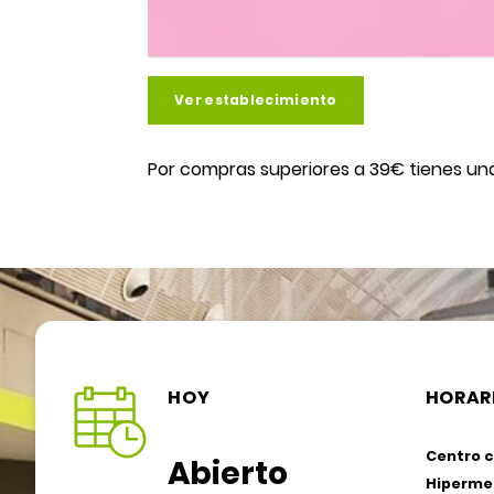
Ver establecimiento
Por compras superiores a 39€ tienes un
HOY
HORAR
Centro c
Abierto
Hiperme