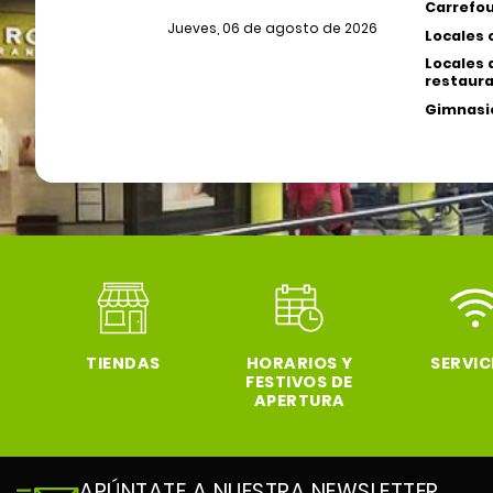
Carrefou
Jueves, 06 de agosto de 2026
Locales 
Locales 
restaura
Gimnasio
TIENDAS
HORARIOS Y
SERVIC
FESTIVOS DE
APERTURA
APÚNTATE A NUESTRA NEWSLETTER