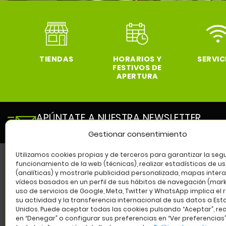
TIENDAS
HORARIOS Y
SERVIC
FESTIVOS DE
APERTURA
APÚNTATE A NUESTRA NEWSLETTER
y entérate de todas las novedades de nuestro cen
Gestionar consentimiento
Utilizamos cookies propias y de terceros para garantizar la segu
funcionamiento de la web (técnicas), realizar estadísticas de u
(analíticas) y mostrarle publicidad personalizada, mapas intera
SÍG
vídeos basados en un perfil de sus hábitos de navegación (marke
uso de servicios de Google, Meta, Twitter y WhatsApp implica el 
su actividad y la transferencia internacional de sus datos a Es
Unidos. Puede aceptar todas las cookies pulsando “Aceptar”, re
en “Denegar” o configurar sus preferencias en “Ver preferencias