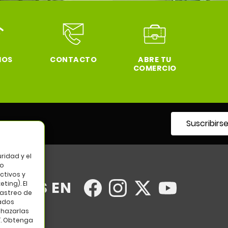
IOS
CONTACTO
ABRE TU
COMERCIO
Suscribirs
tro
ridad y el
so
ctivos y
UENOS EN
ting). El
rastreo de
tados
chazarlas
”. Obtenga