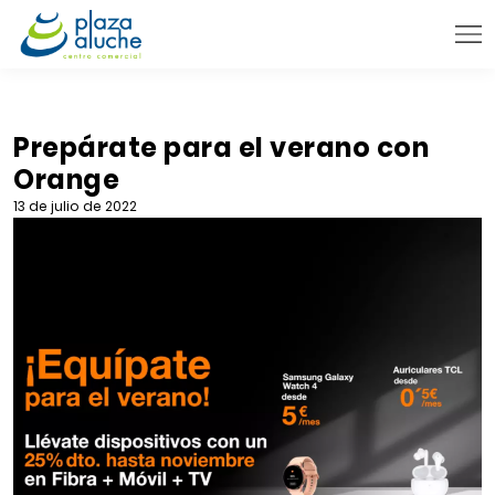
9:00 - 22:00 h.
INFORMACIÓN PRÁCTICA
Prepárate para el verano con
Orange
TIENDAS
13 de julio de 2022
VENTA TELEFÓNICA
NOVEDADES
BLOG
CONTACTO