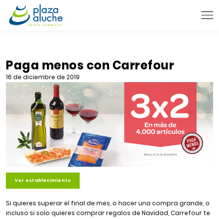
9:00 - 22:00 h.
INFORMACIÓN PRÁCTICA
Paga menos con Carrefour
TIENDAS
16 de diciembre de 2019
VENTA TELEFÓNICA
NOVEDADES
BLOG
CONTACTO
Ver establecimiento
Si quieres superar el final de mes, o hacer una compra grande, o
incluso si solo quieres comprar regalos de Navidad, Carrefour te