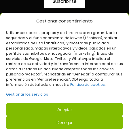
Suscribirse
Gestionar consentimiento
SÍGUENOS EN
Utilizamos cookies propias y de terceros para garantizar la
seguridad y el funcionamiento de la web (técnicas), realizar
estadísticas de uso (analíticas) y mostrarle publicidad
personalizada, mapas interactivos y vídeos basados en un
perfil de sus hábitos de navegación (marketing). El uso de
servicios de Google, Meta, Twitter y WhatsApp implica el
rastreo de su actividad y la transferencia internacional de sus
datos a Estados Unidos. Puede aceptar todas las cookies
pulsando “Aceptar”, rechazarlas en “Denegar” o configurar sus
Aviso legal
Política de privacidad
Política de cookies
preferencias en “Ver preferencias”. Obtenga toda la
información detallada en nuestra
Política de cookies
.
Web:
Bannister Global
Gestionar los servicios
Aceptar
Denegar