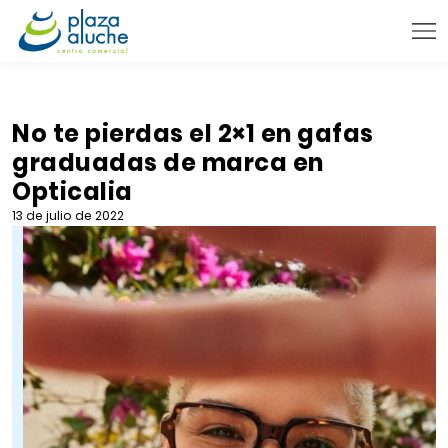
9:00 - 22:00 h.
INFORMACIÓN PRÁCTICA
No te pierdas el 2×1 en gafas
graduadas de marca en
TIENDAS
Opticalia
VENTA TELEFÓNICA
13 de julio de 2022
NOVEDADES
BLOG
CONTACTO