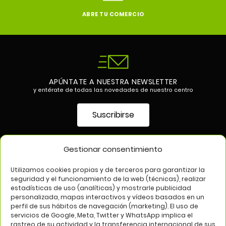
ABRE TU COMERCIO
APÚNTATE A NUESTRA NEWSLETTER
y entérate de todas las novedades de nuestro centro
Suscribirse
Gestionar consentimiento
SÍGUENOS EN
Utilizamos cookies propias y de terceros para garantizar la
seguridad y el funcionamiento de la web (técnicas), realizar
estadísticas de uso (analíticas) y mostrarle publicidad
personalizada, mapas interactivos y vídeos basados en un
perfil de sus hábitos de navegación (marketing). El uso de
servicios de Google, Meta, Twitter y WhatsApp implica el
rastreo de su actividad y la transferencia internacional de sus