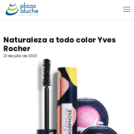
9:00 - 22:00 h.
INFORMACIÓN PRÁCTICA
Naturaleza a todo color Yves
Rocher
TIENDAS
21 de julio de 2022
VENTA TELEFÓNICA
NOVEDADES
BLOG
CONTACTO