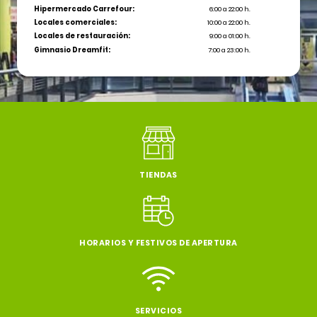
Hipermercado Carrefour:
6:00 a 22:00 h.
Locales comerciales:
10:00 a 22:00 h.
Locales de restauración:
9:00 a 01:00 h.
Gimnasio Dreamfit:
7:00 a 23:00 h.
TIENDAS
HORARIOS Y FESTIVOS DE APERTURA
SERVICIOS