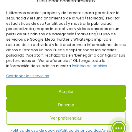
Gestionar consentimiento
SÍGUENOS EN
Utilizamos cookies propias y de terceros para garantizar la
seguridad y el funcionamiento de la web (técnicas), realizar
estadísticas de uso (analíticas) y mostrarle publicidad
personalizada, mapas interactivos y vídeos basados en un
perfil de sus hábitos de navegación (marketing). El uso de
servicios de Google, Meta, Twitter y WhatsApp implica el
rastreo de su actividad y la transferencia internacional de sus
datos a Estados Unidos. Puede aceptar todas las cookies
pulsando “Aceptar”, rechazarlas en “Denegar” o configurar sus
Aviso legal
Política de privacidad
Política de cookies
preferencias en “Ver preferencias”. Obtenga toda la
información detallada en nuestra
Política de cookies
.
Web:
Bannister Global
Gestionar los servicios
Aceptar
Denegar
COMUNIDAD DE PROPIETARIOS DEL CENTRO COMERCIAL
Ver preferencias
PLAZA DE ALUCHE
— NIF: H81419202
Avda. de los Poblados, 58, 28044 Madrid | Tel: 915090934 | Email:
Política de uso de cookies
Política de privacidad
Aviso legal
direccion@centrocomercialplazadealuche.es