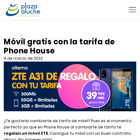
9:00 - 22:00 h.
INFORMACIÓN PRÁCTICA
Móvil gratis con la tarifa de
Phone House
TIENDAS
9 de marzo de 2022
VENTA TELEFÓNICA
NOVEDADES
BLOG
CONTACTO
¿Te gustaría cambiarte de tarifa de móvil? Pues es el momento
perfecto ya que en Phone House al cambiarte de tarifa te
regalan un móvil ZTE
. Consigue tu móvil con un buen contrato
ahora. ¡No esperes más!