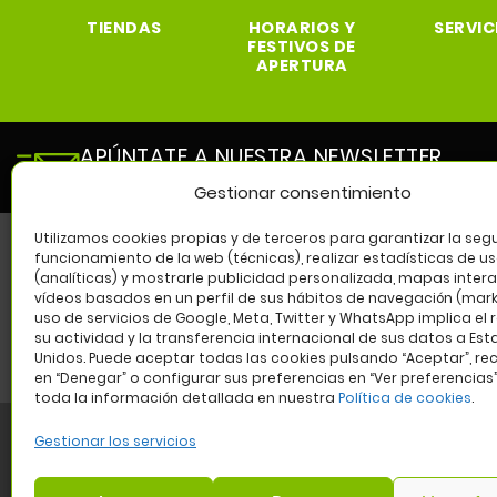
TIENDAS
HORARIOS Y
SERVIC
FESTIVOS DE
APERTURA
APÚNTATE A NUESTRA NEWSLETTER
y entérate de todas las novedades de nuestro cen
Gestionar consentimiento
Utilizamos cookies propias y de terceros para garantizar la segu
funcionamiento de la web (técnicas), realizar estadísticas de u
(analíticas) y mostrarle publicidad personalizada, mapas intera
SÍG
vídeos basados en un perfil de sus hábitos de navegación (marke
uso de servicios de Google, Meta, Twitter y WhatsApp implica el 
su actividad y la transferencia internacional de sus datos a Es
Unidos. Puede aceptar todas las cookies pulsando “Aceptar”, re
en “Denegar” o configurar sus preferencias en “Ver preferencias
toda la información detallada en nuestra
Política de cookies
.
Gestionar los servicios
Aviso legal
Política de privacidad
Política de cookies
W