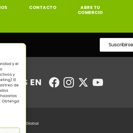
IOS
CONTACTO
ABRE TU
COMERCIO
Suscribirs
tro
ridad y el
so
ctivos y
UENOS EN
ting). El
rastreo de
tados
chazarlas
”. Obtenga
eb:
Bannister Global