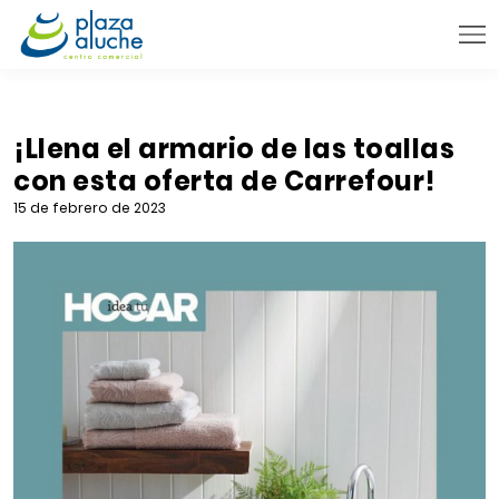
9:00 - 22:00 h.
INFORMACIÓN PRÁCTICA
¡Llena el armario de las toallas
con esta oferta de Carrefour!
TIENDAS
15 de febrero de 2023
VENTA TELEFÓNICA
NOVEDADES
BLOG
CONTACTO