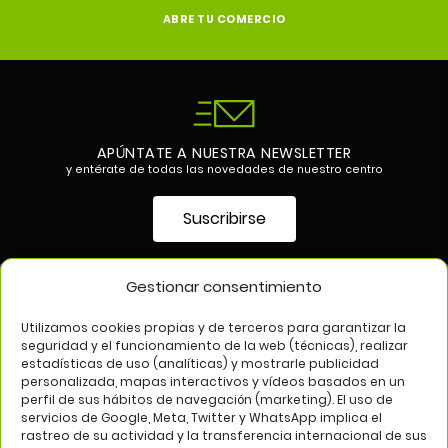
ABRE TU COMERCIO
APÚNTATE A NUESTRA NEWSLETTER
y entérate de todas las novedades de nuestro centro
Suscribirse
Gestionar consentimiento
SÍGUENOS EN
Utilizamos cookies propias y de terceros para garantizar la
seguridad y el funcionamiento de la web (técnicas), realizar
estadísticas de uso (analíticas) y mostrarle publicidad
personalizada, mapas interactivos y vídeos basados en un
perfil de sus hábitos de navegación (marketing). El uso de
servicios de Google, Meta, Twitter y WhatsApp implica el
rastreo de su actividad y la transferencia internacional de sus