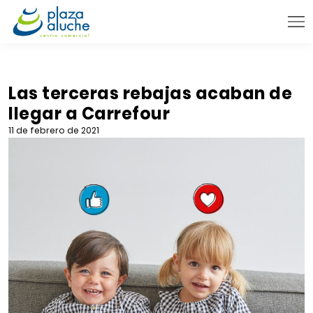
9:00 - 22:00 h.
INFORMACIÓN PRÁCTICA
Las terceras rebajas acaban de
llegar a Carrefour
TIENDAS
11 de febrero de 2021
VENTA TELEFÓNICA
NOVEDADES
BLOG
CONTACTO