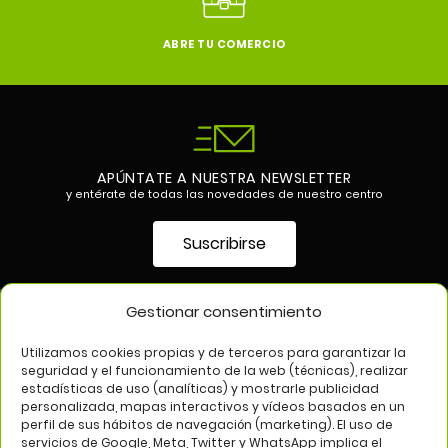
ABRE TU COMERCIO
APÚNTATE A NUESTRA NEWSLETTER
y entérate de todas las novedades de nuestro centro
Suscribirse
Gestionar consentimiento
SÍGUENOS EN
Utilizamos cookies propias y de terceros para garantizar la
seguridad y el funcionamiento de la web (técnicas), realizar
estadísticas de uso (analíticas) y mostrarle publicidad
personalizada, mapas interactivos y vídeos basados en un
perfil de sus hábitos de navegación (marketing). El uso de
servicios de Google, Meta, Twitter y WhatsApp implica el