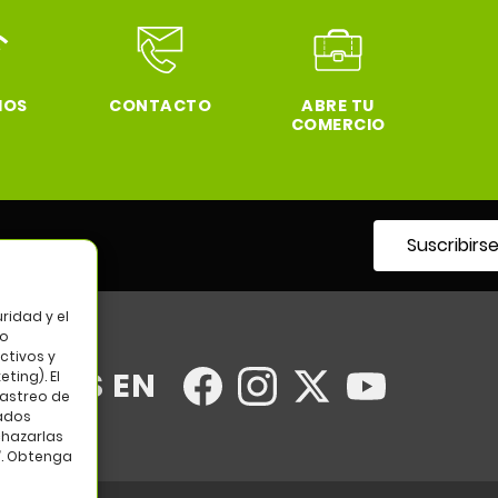
IOS
CONTACTO
ABRE TU
COMERCIO
Suscribirs
tro
ridad y el
so
ctivos y
UENOS EN
ting). El
rastreo de
tados
chazarlas
”. Obtenga