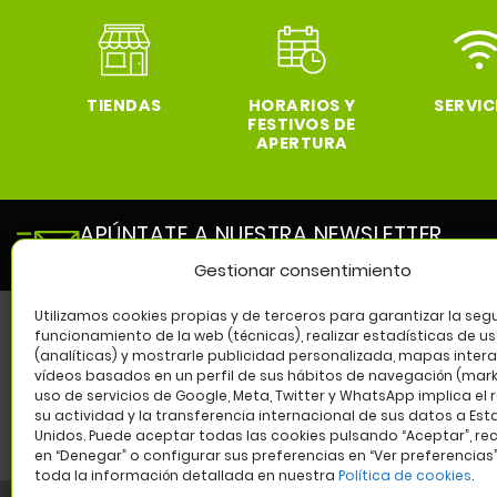
TIENDAS
HORARIOS Y
SERVIC
FESTIVOS DE
APERTURA
APÚNTATE A NUESTRA NEWSLETTER
y entérate de todas las novedades de nuestro cen
Gestionar consentimiento
Utilizamos cookies propias y de terceros para garantizar la segu
funcionamiento de la web (técnicas), realizar estadísticas de u
(analíticas) y mostrarle publicidad personalizada, mapas intera
SÍG
vídeos basados en un perfil de sus hábitos de navegación (marke
uso de servicios de Google, Meta, Twitter y WhatsApp implica el 
su actividad y la transferencia internacional de sus datos a Es
Unidos. Puede aceptar todas las cookies pulsando “Aceptar”, re
en “Denegar” o configurar sus preferencias en “Ver preferencias
toda la información detallada en nuestra
Política de cookies
.