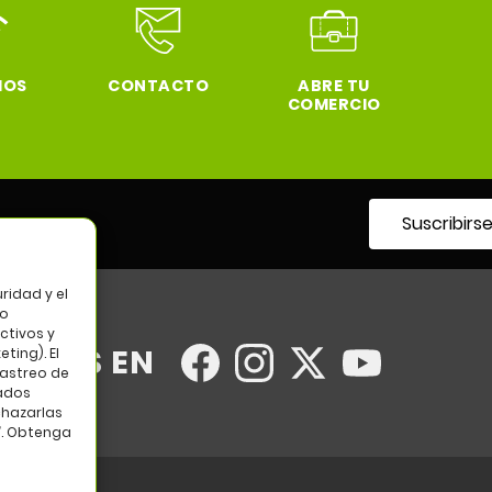
IOS
CONTACTO
ABRE TU
COMERCIO
Suscribirs
tro
ridad y el
so
ctivos y
UENOS EN
ting). El
rastreo de
tados
chazarlas
”. Obtenga