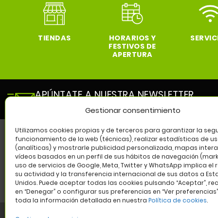
TIENDAS
HORARIOS Y
SERVIC
FESTIVOS DE
APERTURA
APÚNTATE A NUESTRA NEWSLETTER
y entérate de todas las novedades de nuestro cen
Gestionar consentimiento
Utilizamos cookies propias y de terceros para garantizar la segu
funcionamiento de la web (técnicas), realizar estadísticas de u
(analíticas) y mostrarle publicidad personalizada, mapas intera
SÍG
vídeos basados en un perfil de sus hábitos de navegación (marke
uso de servicios de Google, Meta, Twitter y WhatsApp implica el 
su actividad y la transferencia internacional de sus datos a Es
Unidos. Puede aceptar todas las cookies pulsando “Aceptar”, re
en “Denegar” o configurar sus preferencias en “Ver preferencias
toda la información detallada en nuestra
Política de cookies
.