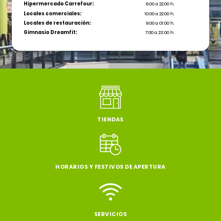
Hipermercado Carrefour:
6:00 a 22:00 h.
Locales comerciales:
10:00 a 22:00 h.
Locales de restauración:
9:00 a 01:00 h.
Gimnasio Dreamfit:
7:00 a 23:00 h.
TIENDAS
HORARIOS Y FESTIVOS DE APERTURA
SERVICIOS