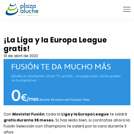
9:00 - 22:00 h.
INFORMACIÓN PRÁCTICA
¡La Liga y la Europa League
gratis!
TIENDAS
13 de abril de 2022
VENTA TELEFÓNICA
NOVEDADES
BLOG
CONTACTO
Con
Movistar Fusión
, toda la
Liga y la Europa League
te saldrá
gratis durante 36 meses.
Sí, has leído bien, si contratas ahora la
Fusión Selección con Champions te saldrá por la cara durante 3
años.