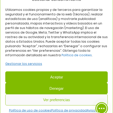
SÍGUENOS EN
Utilizamos cookies propias y de terceros para garantizar la
seguridad y el funcionamiento de la web (técnicas), realizar
estadísticas de uso (analíticas) y mostrarle publicidad
personalizada, mapas interactivos y vídeos basados en un
perfil de sus hábitos de navegación (marketing). El uso de
servicios de Google, Meta, Twitter y WhatsApp implica el
rastreo de su actividad y la transferencia internacional de sus
datos a Estados Unidos. Puede aceptar todas las cookies
pulsando “Aceptar”, rechazarlas en “Denegar” o configurar sus
Aviso legal
Política de privacidad
Política de cookies
preferencias en “Ver preferencias”. Obtenga toda la
información detallada en nuestra
Política de cookies
.
Web:
Bannister Global
Gestionar los servicios
Aceptar
Denegar
COMUNIDAD DE PROPIETARIOS DEL CENTRO COMERCIAL
Ver preferencias
PLAZA DE ALUCHE
— NIF: H81419202
Avda. de los Poblados, 58, 28044 Madrid | Tel: 915090934 | Email:
Política de uso de cookies
Política de privacidad
Aviso legal
direccion@centrocomercialplazadealuche.es