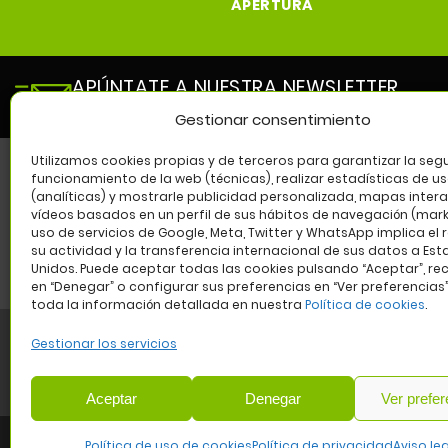
APERTURA
APÚNTATE A NUESTRA NEWSLETTER
y entérate de todas las novedades de nuestro cen
Gestionar consentimiento
Utilizamos cookies propias y de terceros para garantizar la segu
funcionamiento de la web (técnicas), realizar estadísticas de u
(analíticas) y mostrarle publicidad personalizada, mapas intera
SÍG
vídeos basados en un perfil de sus hábitos de navegación (marke
uso de servicios de Google, Meta, Twitter y WhatsApp implica el 
su actividad y la transferencia internacional de sus datos a Es
Unidos. Puede aceptar todas las cookies pulsando “Aceptar”, re
en “Denegar” o configurar sus preferencias en “Ver preferencias
toda la información detallada en nuestra
Política de cookies
.
Gestionar los servicios
Aviso legal
Política de privacidad
Política de cookies
W
Aceptar
Denegar
Ver prefer
COMUNIDA
Política de uso de cookies
Política de privacidad
Aviso le