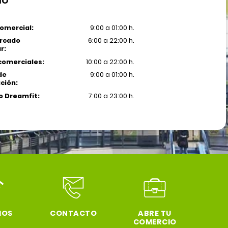
IO
omercial:
9:00 a 01:00 h.
rcado
6:00 a 22:00 h.
r:
comerciales:
10:00 a 22:00 h.
de
9:00 a 01:00 h.
ción:
 Dreamfit:
7:00 a 23:00 h.
IOS
CONTACTO
ABRE TU
COMERCIO