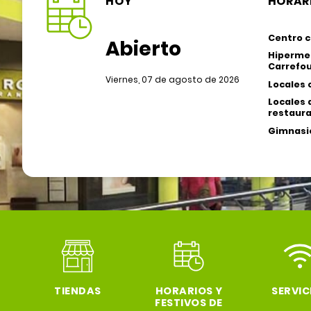
HOY
HORAR
Centro c
Abierto
Hiperme
Carrefou
Viernes, 07 de agosto de 2026
Locales 
Locales 
restaura
Gimnasio
TIENDAS
HORARIOS Y
SERVIC
FESTIVOS DE