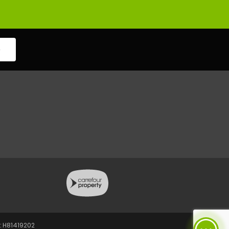
e
: H81419202