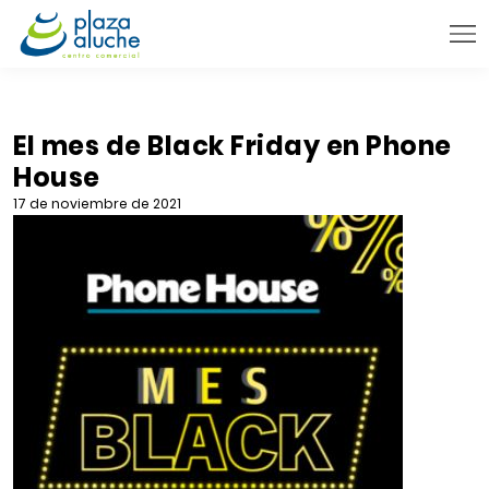
9:00 - 22:00 h.
INFORMACIÓN PRÁCTICA
El mes de Black Friday en Phone
House
TIENDAS
17 de noviembre de 2021
VENTA TELEFÓNICA
NOVEDADES
BLOG
CONTACTO