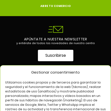
ABRE TU COMERCIO
APÚNTATE A NUESTRA NEWSLETTER
y entérate de todas las novedades de nuestro centro
Suscribirse
Gestionar consentimiento
SÍGUENOS EN
Utilizamos cookies propias y de terceros para garantizar la
seguridad y el funcionamiento de la web (técnicas), realizar
estadísticas de uso (analíticas) y mostrarle publicidad
personalizada, mapas interactivos y vídeos basados en un
perfil de sus hábitos de navegación (marketing). El uso de
servicios de Google, Meta, Twitter y WhatsApp implica el
rastreo de su actividad y la transferencia internacional de sus