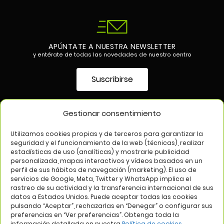
APÚNTATE A NUESTRA NEWSLETTER
y entérate de todas las novedades de nuestro centro
Suscribirse
Gestionar consentimiento
SÍGUENOS EN
Utilizamos cookies propias y de terceros para garantizar la
seguridad y el funcionamiento de la web (técnicas), realizar
estadísticas de uso (analíticas) y mostrarle publicidad
personalizada, mapas interactivos y vídeos basados en un
perfil de sus hábitos de navegación (marketing). El uso de
servicios de Google, Meta, Twitter y WhatsApp implica el
rastreo de su actividad y la transferencia internacional de sus
datos a Estados Unidos. Puede aceptar todas las cookies
pulsando “Aceptar”, rechazarlas en “Denegar” o configurar sus
Aviso legal
Política de privacidad
Política de cookies
preferencias en “Ver preferencias”. Obtenga toda la
información detallada en nuestra
Política de cookies
.