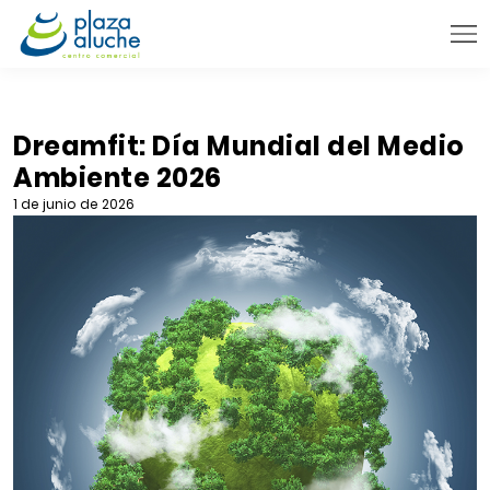
9:00 - 22:00 h.
INFORMACIÓN PRÁCTICA
Dreamfit: Día Mundial del Medio
Ambiente 2026
TIENDAS
1 de junio de 2026
VENTA TELEFÓNICA
NOVEDADES
BLOG
CONTACTO