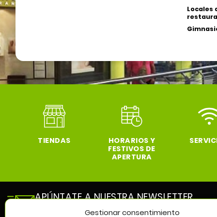
Locales 
restaura
Gimnasio
TIENDAS
HORARIOS Y
SERVIC
FESTIVOS DE
APERTURA
APÚNTATE A NUESTRA NEWSLETTER
y entérate de todas las novedades de nuestro cen
Gestionar consentimiento