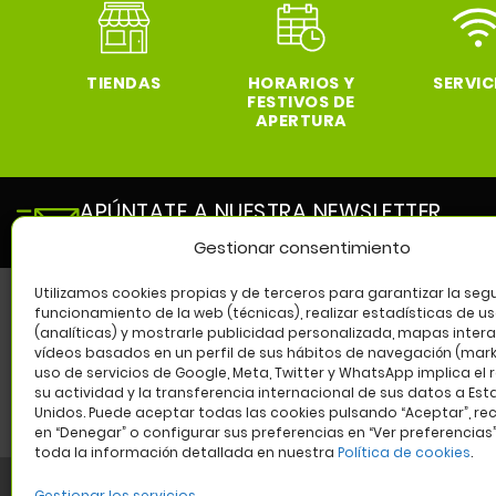
TIENDAS
HORARIOS Y
SERVIC
FESTIVOS DE
APERTURA
APÚNTATE A NUESTRA NEWSLETTER
y entérate de todas las novedades de nuestro cen
Gestionar consentimiento
Utilizamos cookies propias y de terceros para garantizar la segu
funcionamiento de la web (técnicas), realizar estadísticas de u
(analíticas) y mostrarle publicidad personalizada, mapas intera
SÍG
vídeos basados en un perfil de sus hábitos de navegación (marke
uso de servicios de Google, Meta, Twitter y WhatsApp implica el 
su actividad y la transferencia internacional de sus datos a Es
Unidos. Puede aceptar todas las cookies pulsando “Aceptar”, re
en “Denegar” o configurar sus preferencias en “Ver preferencias
toda la información detallada en nuestra
Política de cookies
.
Gestionar los servicios