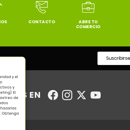
IOS
CONTACTO
ABRE TU
COMERCIO
Suscribirs
tro
ridad y el
so
ctivos y
UENOS EN
ting). El
rastreo de
tados
chazarlas
”. Obtenga