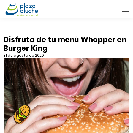
9:00 - 22:00 h.
INFORMACIÓN PRÁCTICA
Disfruta de tu menú Whopper en
Burger King
TIENDAS
31 de agosto de 2020
VENTA TELEFÓNICA
NOVEDADES
BLOG
CONTACTO