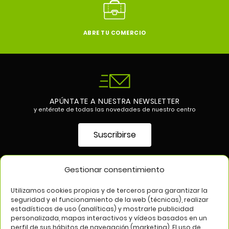
ABRE TU COMERCIO
APÚNTATE A NUESTRA NEWSLETTER
y entérate de todas las novedades de nuestro centro
Suscribirse
Gestionar consentimiento
SÍGUENOS EN
Utilizamos cookies propias y de terceros para garantizar la
seguridad y el funcionamiento de la web (técnicas), realizar
estadísticas de uso (analíticas) y mostrarle publicidad
personalizada, mapas interactivos y vídeos basados en un
perfil de sus hábitos de navegación (marketing). El uso de