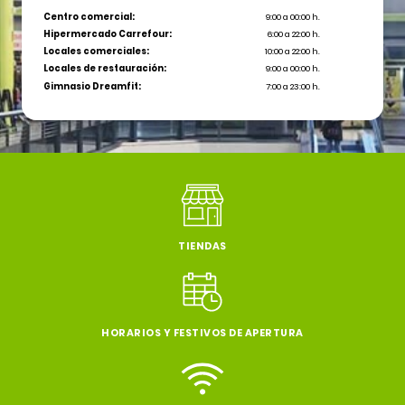
Centro comercial:
9:00 a 00:00 h.
Hipermercado Carrefour:
6:00 a 22:00 h.
Locales comerciales:
10:00 a 22:00 h.
Locales de restauración:
9:00 a 00:00 h.
Gimnasio Dreamfit:
7:00 a 23:00 h.
TIENDAS
HORARIOS Y FESTIVOS DE APERTURA