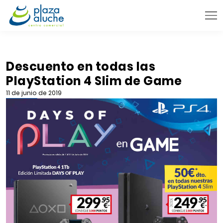
9:00 - 22:00 h.
INFORMACIÓN PRÁCTICA
Descuento en todas las
PlayStation 4 Slim de Game
TIENDAS
11 de junio de 2019
VENTA TELEFÓNICA
NOVEDADES
BLOG
CONTACTO