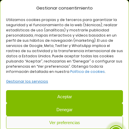
Gestionar consentimiento
SÍGUENOS EN
Utilizamos cookies propias y de terceros para garantizar la
seguridad y el funcionamiento de la web (técnicas), realizar
estadísticas de uso (analíticas) y mostrarle publicidad
personalizada, mapas interactivos y vídeos basados en un
perfil de sus hábitos de navegación (marketing). El uso de
servicios de Google, Meta, Twitter y WhatsApp implica el
rastreo de su actividad y la transferencia internacional de sus
datos a Estados Unidos. Puede aceptar todas las cookies
pulsando “Aceptar”, rechazarlas en “Denegar” o configurar sus
Aviso legal
Política de privacidad
Política de cookies
preferencias en “Ver preferencias”. Obtenga toda la
información detallada en nuestra
Política de cookies
.
Web:
Bannister Global
Gestionar los servicios
Aceptar
Denegar
COMUNIDAD DE PROPIETARIOS DEL CENTRO COMERCIAL
Ver preferencias
PLAZA DE ALUCHE
— NIF: H81419202