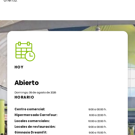
oferta.
HOY
Abierto
Domingo, 09 de agosto de 2026
HORARIO
Centro comercial:
9:00 a 00:00 h.
Hipermercado Carrefour:
6:00 a 22:00 h.
Locales comerciales:
10:00 a 22:00 h.
Locales de restauración:
9:00 a 00:00 h.
Gimnasio Dreamfit:
9:00 a 15:00 h.