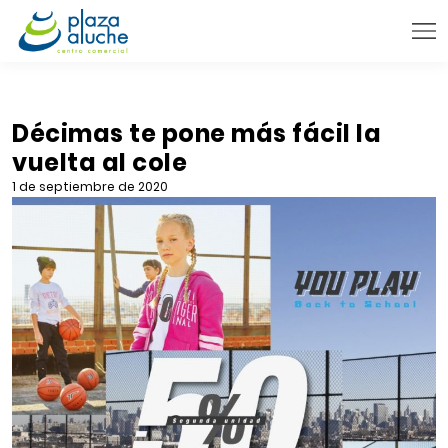
9:00 - 22:00 h.
INFORMACIÓN PRÁCTICA
Décimas te pone más fácil la
vuelta al cole
TIENDAS
1 de septiembre de 2020
VENTA TELEFÓNICA
NOVEDADES
BLOG
CONTACTO