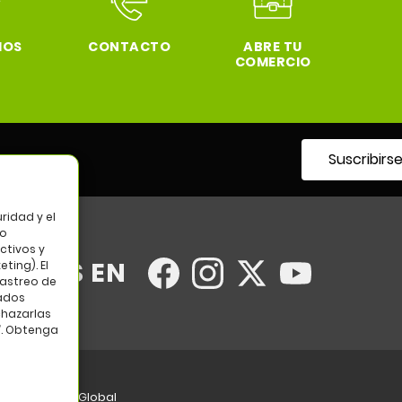
IOS
CONTACTO
ABRE TU
COMERCIO
Suscribirs
tro
ridad y el
so
ctivos y
UENOS EN
ting). El
rastreo de
tados
chazarlas
”. Obtenga
eb:
Bannister Global