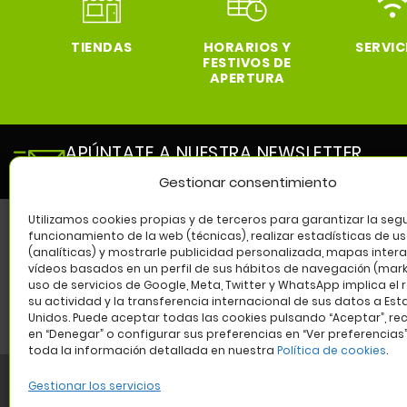
TIENDAS
HORARIOS Y
SERVIC
FESTIVOS DE
APERTURA
APÚNTATE A NUESTRA NEWSLETTER
y entérate de todas las novedades de nuestro cen
Gestionar consentimiento
Utilizamos cookies propias y de terceros para garantizar la segu
funcionamiento de la web (técnicas), realizar estadísticas de u
(analíticas) y mostrarle publicidad personalizada, mapas intera
SÍG
vídeos basados en un perfil de sus hábitos de navegación (marke
uso de servicios de Google, Meta, Twitter y WhatsApp implica el 
su actividad y la transferencia internacional de sus datos a Es
Unidos. Puede aceptar todas las cookies pulsando “Aceptar”, re
en “Denegar” o configurar sus preferencias en “Ver preferencias
toda la información detallada en nuestra
Política de cookies
.
Gestionar los servicios
Aviso legal
Política de privacidad
Política de cookies
W