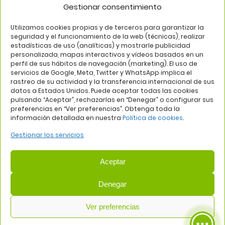
Gestionar consentimiento
SÍGUENOS EN
Utilizamos cookies propias y de terceros para garantizar la
seguridad y el funcionamiento de la web (técnicas), realizar
estadísticas de uso (analíticas) y mostrarle publicidad
personalizada, mapas interactivos y vídeos basados en un
perfil de sus hábitos de navegación (marketing). El uso de
servicios de Google, Meta, Twitter y WhatsApp implica el
rastreo de su actividad y la transferencia internacional de sus
datos a Estados Unidos. Puede aceptar todas las cookies
pulsando “Aceptar”, rechazarlas en “Denegar” o configurar sus
Aviso legal
Política de privacidad
Política de cookies
preferencias en “Ver preferencias”. Obtenga toda la
información detallada en nuestra
Política de cookies
.
Web:
Bannister Global
Gestionar los servicios
Aceptar
Denegar
COMUNIDAD DE PROPIETARIOS DEL CENTRO COMERCIAL
Ver preferencias
PLAZA DE ALUCHE
— NIF: H81419202
Avda. de los Poblados, 58, 28044 Madrid | Tel: 915090934 | Email: