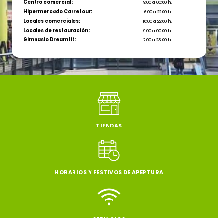
Centro comercial:
9:00 a 00:00 h.
Hipermercado Carrefour:
6:00 a 22:00 h.
Locales comerciales:
10:00 a 22:00 h.
Locales de restauración:
9:00 a 00:00 h.
Gimnasio Dreamfit:
7:00 a 23:00 h.
TIENDAS
HORARIOS Y FESTIVOS DE APERTURA