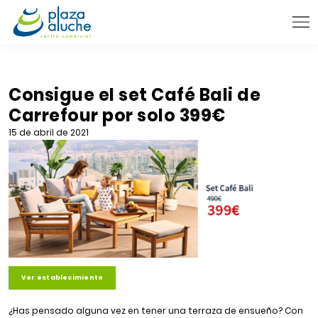
9:00 - 22:00 h.
INFORMACIÓN PRÁCTICA
Consigue el set Café Bali de
Carrefour por solo 399€
TIENDAS
15 de abril de 2021
VENTA TELEFÓNICA
NOVEDADES
BLOG
CONTACTO
Ver establecimiento
¿Has pensado alguna vez en tener una terraza de ensueño? Con