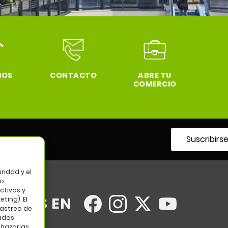
IOS
CONTACTO
ABRE TU
COMERCIO
Suscribirs
tro
ridad y el
so
ctivos y
UENOS EN
ting). El
rastreo de
tados
chazarlas