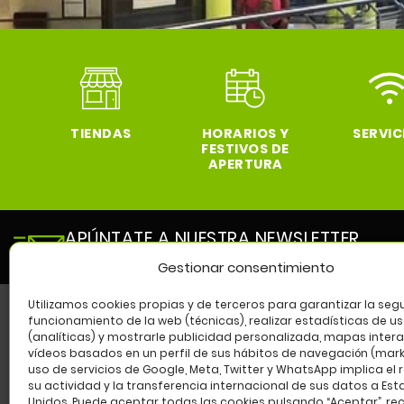
TIENDAS
HORARIOS Y
SERVIC
FESTIVOS DE
APERTURA
APÚNTATE A NUESTRA NEWSLETTER
y entérate de todas las novedades de nuestro cen
Gestionar consentimiento
Utilizamos cookies propias y de terceros para garantizar la segu
funcionamiento de la web (técnicas), realizar estadísticas de u
(analíticas) y mostrarle publicidad personalizada, mapas intera
SÍG
vídeos basados en un perfil de sus hábitos de navegación (marke
uso de servicios de Google, Meta, Twitter y WhatsApp implica el 
su actividad y la transferencia internacional de sus datos a Es
Unidos. Puede aceptar todas las cookies pulsando “Aceptar”, re