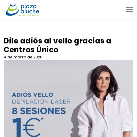
9:00 - 22:00 h.
INFORMACIÓN PRÁCTICA
Dile adiós al vello gracias a
Centros Único
TIENDAS
4 de marzo de 2020
VENTA TELEFÓNICA
NOVEDADES
BLOG
CONTACTO