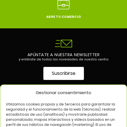
ABRE TU COMERCIO
APÚNTATE A NUESTRA NEWSLETTER
y entérate de todas las novedades de nuestro centro
Suscribirse
Gestionar consentimiento
SÍGUENOS EN
Utilizamos cookies propias y de terceros para garantizar la
seguridad y el funcionamiento de la web (técnicas), realizar
estadísticas de uso (analíticas) y mostrarle publicidad
personalizada, mapas interactivos y vídeos basados en un
perfil de sus hábitos de navegación (marketing). El uso de