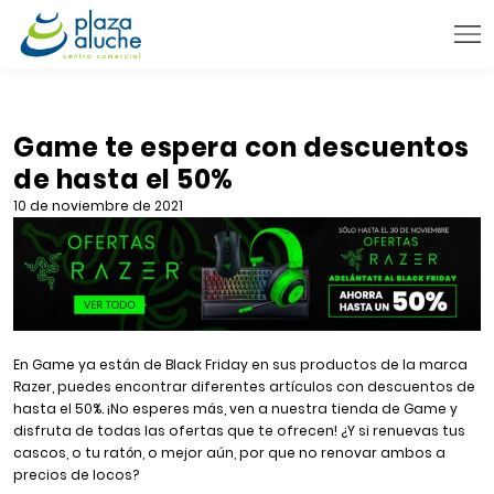
9:00 - 22:00 h.
INFORMACIÓN PRÁCTICA
Game te espera con descuentos
de hasta el 50%
TIENDAS
10 de noviembre de 2021
VENTA TELEFÓNICA
NOVEDADES
BLOG
CONTACTO
En Game ya están de Black Friday en sus productos de la marca
Razer, puedes encontrar diferentes artículos con descuentos de
hasta el 50%. ¡No esperes más, ven a nuestra tienda de Game y
disfruta de todas las ofertas que te ofrecen! ¿Y si renuevas tus
cascos, o tu ratón, o mejor aún, por que no renovar ambos a
precios de locos?