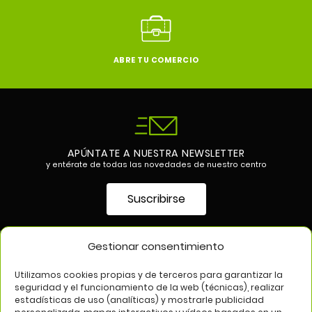
ABRE TU COMERCIO
APÚNTATE A NUESTRA NEWSLETTER
y entérate de todas las novedades de nuestro centro
Suscribirse
Gestionar consentimiento
SÍGUENOS EN
Utilizamos cookies propias y de terceros para garantizar la
seguridad y el funcionamiento de la web (técnicas), realizar
estadísticas de uso (analíticas) y mostrarle publicidad