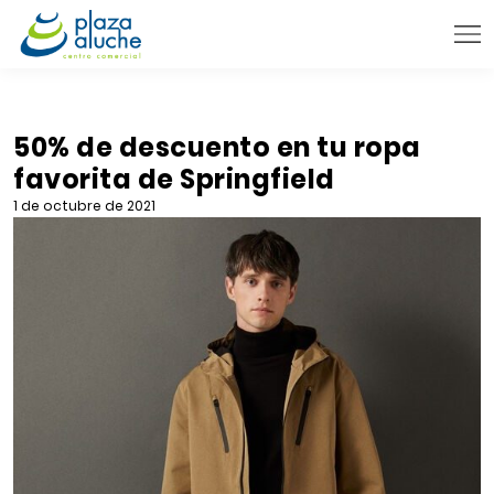
9:00 - 22:00 h.
INFORMACIÓN PRÁCTICA
50% de descuento en tu ropa
favorita de Springfield
TIENDAS
1 de octubre de 2021
VENTA TELEFÓNICA
NOVEDADES
BLOG
CONTACTO