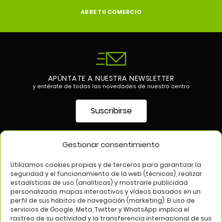
ABRE TU COMERCIO
APÚNTATE A NUESTRA NEWSLETTER
y entérate de todas las novedades de nuestro centro
Suscribirse
Gestionar consentimiento
SÍGUENOS EN
Utilizamos cookies propias y de terceros para garantizar la
seguridad y el funcionamiento de la web (técnicas), realizar
estadísticas de uso (analíticas) y mostrarle publicidad
personalizada, mapas interactivos y vídeos basados en un
perfil de sus hábitos de navegación (marketing). El uso de
servicios de Google, Meta, Twitter y WhatsApp implica el
rastreo de su actividad y la transferencia internacional de sus