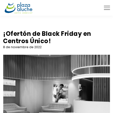
9:00 - 22:00 h.
INFORMACIÓN PRÁCTICA
¡Ofertón de Black Friday en
Centros Único!
TIENDAS
8 de noviembre de 2022
VENTA TELEFÓNICA
NOVEDADES
BLOG
CONTACTO