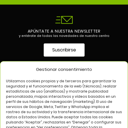
APÚNTATE A NUESTRA NEWSLETTER
y entérate de todas las novedades de nuestro centro
Suscribirse
Gestionar consentimiento
SÍGUENOS EN
Utilizamos cookies propias y de terceros para garantizar la
seguridad y el funcionamiento de la web (técnicas), realizar
estadísticas de uso (analíticas) y mostrarle publicidad
personalizada, mapas interactivos y vídeos basados en un
perfil de sus hábitos de navegación (marketing). El uso de
servicios de Google, Meta, Twitter y WhatsApp implica el
rastreo de su actividad y la transferencia internacional de sus
datos a Estados Unidos. Puede aceptar todas las cookies
pulsando “Aceptar”, rechazarlas en “Denegar” o configurar sus
Aviso legal
Política de privacidad
Política de cookies
preferencias en “Ver preferencias”. Obtenga toda la