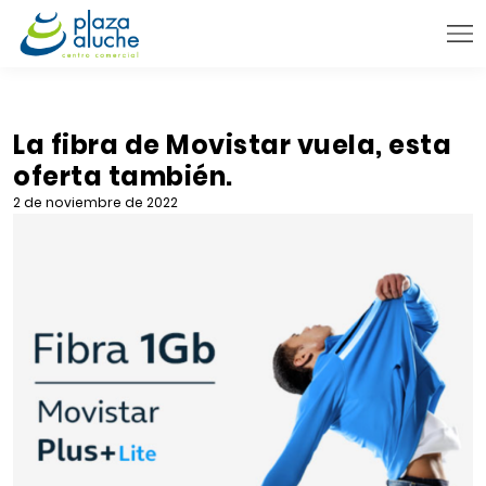
9:00 - 22:00 h.
INFORMACIÓN PRÁCTICA
La fibra de Movistar vuela, esta
oferta también.
TIENDAS
2 de noviembre de 2022
VENTA TELEFÓNICA
NOVEDADES
BLOG
CONTACTO