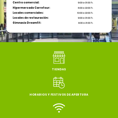
Centro comercial:
9:00 a 01:00 h.
Hipermercado Carrefour:
6:00 a 22:00 h.
Locales comerciales:
10:00 a 22:00 h.
Locales de restauración:
9:00 a 01:00 h.
Gimnasio Dreamfit:
9:00 a 21:00 h.
TIENDAS
HORARIOS Y FESTIVOS DE APERTURA