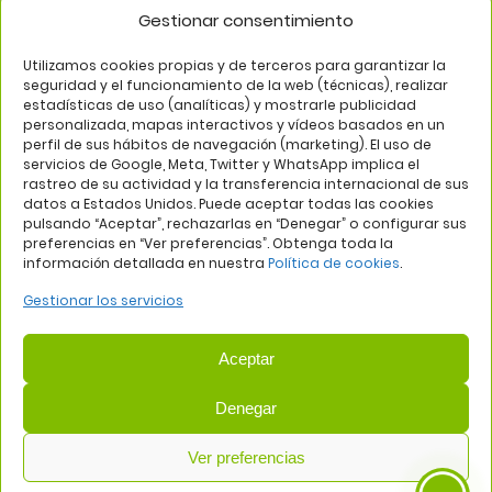
Gestionar consentimiento
SÍGUENOS EN
Utilizamos cookies propias y de terceros para garantizar la
seguridad y el funcionamiento de la web (técnicas), realizar
estadísticas de uso (analíticas) y mostrarle publicidad
personalizada, mapas interactivos y vídeos basados en un
perfil de sus hábitos de navegación (marketing). El uso de
servicios de Google, Meta, Twitter y WhatsApp implica el
rastreo de su actividad y la transferencia internacional de sus
datos a Estados Unidos. Puede aceptar todas las cookies
pulsando “Aceptar”, rechazarlas en “Denegar” o configurar sus
Aviso legal
Política de privacidad
Política de cookies
preferencias en “Ver preferencias”. Obtenga toda la
información detallada en nuestra
Política de cookies
.
Web:
Bannister Global
Gestionar los servicios
Aceptar
Denegar
COMUNIDAD DE PROPIETARIOS DEL CENTRO COMERCIAL
Ver preferencias
PLAZA DE ALUCHE
— NIF: H81419202
Avda. de los Poblados, 58, 28044 Madrid | Tel: 915090934 | Email: