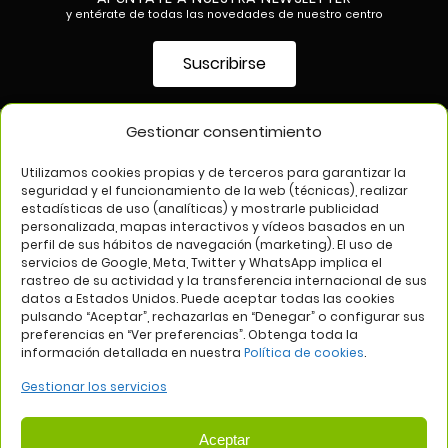
y entérate de todas las novedades de nuestro centro
Suscribirse
Gestionar consentimiento
SÍGUENOS EN
Utilizamos cookies propias y de terceros para garantizar la
seguridad y el funcionamiento de la web (técnicas), realizar
estadísticas de uso (analíticas) y mostrarle publicidad
personalizada, mapas interactivos y vídeos basados en un
perfil de sus hábitos de navegación (marketing). El uso de
servicios de Google, Meta, Twitter y WhatsApp implica el
rastreo de su actividad y la transferencia internacional de sus
datos a Estados Unidos. Puede aceptar todas las cookies
pulsando “Aceptar”, rechazarlas en “Denegar” o configurar sus
Aviso legal
Política de privacidad
Política de cookies
preferencias en “Ver preferencias”. Obtenga toda la
información detallada en nuestra
Política de cookies
.
Web:
Bannister Global
Gestionar los servicios
Aceptar