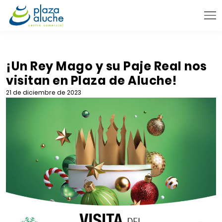
9:00 - 22:00 h.
INFORMACIÓN PRÁCTICA
¡Un Rey Mago y su Paje Real nos
visitan en Plaza de Aluche!
TIENDAS
21 de diciembre de 2023
VENTA TELEFÓNICA
NOVEDADES
BLOG
CONTACTO