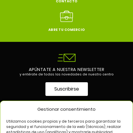
CONTACTO
ABRE TU COMERCIO
APÚNTATE A NUESTRA NEWSLETTER
y entérate de todas las novedades de nuestro centro
Suscribirse
Gestionar consentimiento
SÍGUENOS EN
Utilizamos cookies propias y de terceros para garantizar la
seguridad y el funcionamiento de la web (técnicas), realizar
estadísticas de uso (analíticas) y mostrarle publicidad