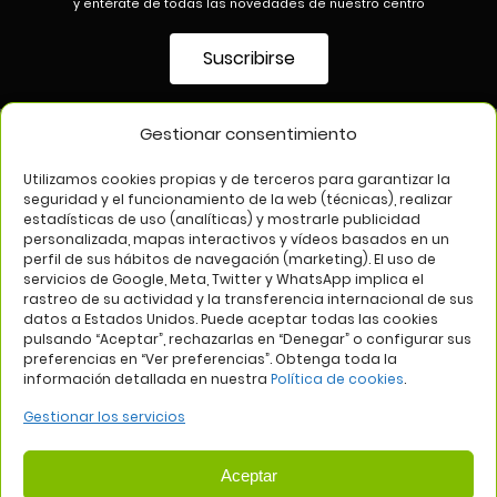
y entérate de todas las novedades de nuestro centro
Suscribirse
Gestionar consentimiento
SÍGUENOS EN
Utilizamos cookies propias y de terceros para garantizar la
seguridad y el funcionamiento de la web (técnicas), realizar
estadísticas de uso (analíticas) y mostrarle publicidad
personalizada, mapas interactivos y vídeos basados en un
perfil de sus hábitos de navegación (marketing). El uso de
servicios de Google, Meta, Twitter y WhatsApp implica el
rastreo de su actividad y la transferencia internacional de sus
datos a Estados Unidos. Puede aceptar todas las cookies
pulsando “Aceptar”, rechazarlas en “Denegar” o configurar sus
Aviso legal
Política de privacidad
Política de cookies
preferencias en “Ver preferencias”. Obtenga toda la
información detallada en nuestra
Política de cookies
.
Web:
Bannister Global
Gestionar los servicios
Aceptar