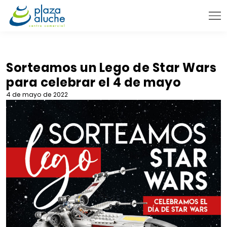
9:00 - 22:00 h.
INFORMACIÓN PRÁCTICA
Sorteamos un Lego de Star Wars
para celebrar el 4 de mayo
TIENDAS
4 de mayo de 2022
VENTA TELEFÓNICA
NOVEDADES
BLOG
CONTACTO