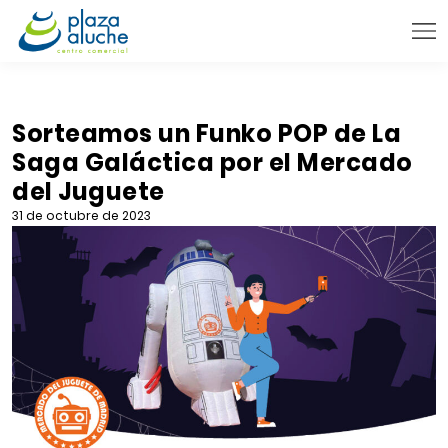
9:00 - 22:00 h.
INFORMACIÓN PRÁCTICA
Sorteamos un Funko POP de La
Saga Galáctica por el Mercado
TIENDAS
del Juguete
VENTA TELEFÓNICA
31 de octubre de 2023
NOVEDADES
BLOG
CONTACTO