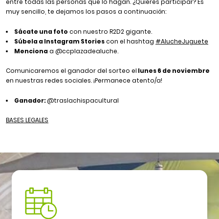
entre todas las personas que lo hagan. ¿Quieres participar? Es
muy sencillo, te dejamos los pasos a continuación:
Sácate una foto
con nuestro R2D2 gigante.
Súbela a Instagram Stories
con el hashtag
#AlucheJuguete
Menciona
a
@ccplazadealuche
.
Comunicaremos el ganador del sorteo el
lunes 6 de noviembre
en nuestras redes sociales. ¡Permanece atento/a!
Ganador:
@traslachispacultural
BASES LEGALES