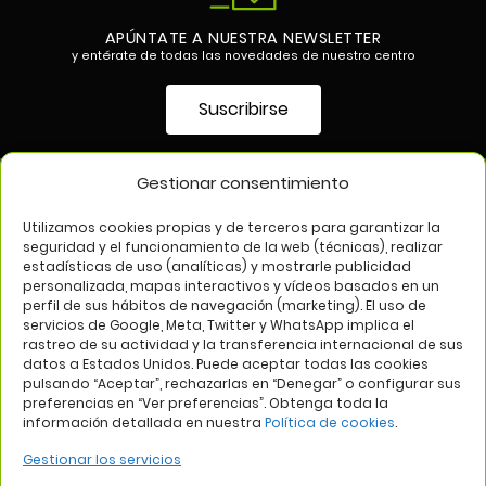
APÚNTATE A NUESTRA NEWSLETTER
y entérate de todas las novedades de nuestro centro
Suscribirse
Gestionar consentimiento
SÍGUENOS EN
Utilizamos cookies propias y de terceros para garantizar la
seguridad y el funcionamiento de la web (técnicas), realizar
estadísticas de uso (analíticas) y mostrarle publicidad
personalizada, mapas interactivos y vídeos basados en un
perfil de sus hábitos de navegación (marketing). El uso de
servicios de Google, Meta, Twitter y WhatsApp implica el
rastreo de su actividad y la transferencia internacional de sus
datos a Estados Unidos. Puede aceptar todas las cookies
pulsando “Aceptar”, rechazarlas en “Denegar” o configurar sus
Aviso legal
Política de privacidad
Política de cookies
preferencias en “Ver preferencias”. Obtenga toda la
información detallada en nuestra
Política de cookies
.
Web:
Bannister Global
Gestionar los servicios