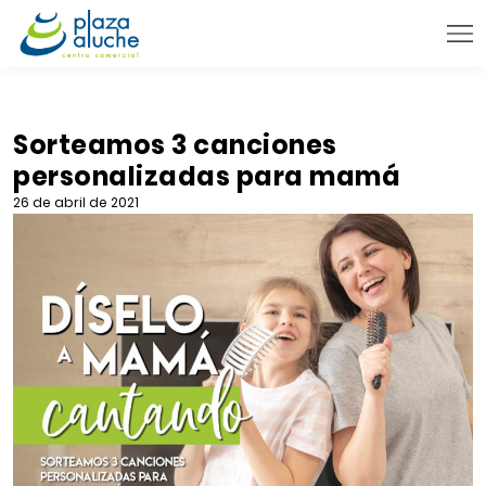
9:00 - 22:00 h.
INFORMACIÓN PRÁCTICA
Sorteamos 3 canciones
personalizadas para mamá
TIENDAS
26 de abril de 2021
VENTA TELEFÓNICA
NOVEDADES
BLOG
CONTACTO