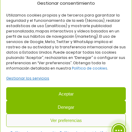
Gestionar consentimiento
SÍGUENOS EN
Utilizamos cookies propias y de terceros para garantizar la
seguridad y el funcionamiento de la web (técnicas), realizar
estadísticas de uso (analíticas) y mostrarle publicidad
personalizada, mapas interactivos y vídeos basados en un
perfil de sus hábitos de navegación (marketing). El uso de
servicios de Google, Meta, Twitter y WhatsApp implica el
rastreo de su actividad y la transferencia internacional de sus
datos a Estados Unidos. Puede aceptar todas las cookies
pulsando “Aceptar”, rechazarlas en “Denegar” o configurar sus
Aviso legal
Política de privacidad
Política de cookies
preferencias en “Ver preferencias”. Obtenga toda la
información detallada en nuestra
Política de cookies
.
Web:
Bannister Global
Gestionar los servicios
Aceptar
Denegar
COMUNIDAD DE PROPIETARIOS DEL CENTRO COMERCIAL
Ver preferencias
PLAZA DE ALUCHE
— NIF: H81419202
Avda. de los Poblados, 58, 28044 Madrid | Tel: 915090934 | Email: