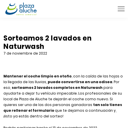
9:00 - 22:00 h.
INFORMACIÓN PRÁCTICA
Sorteamos 2 lavados en
Naturwash
TIENDAS
7 de noviembre de 2022
VENTA TELEFÓNICA
NOVEDADES
Mantener el coche limpio en otoño
, con la caída de las hojas o
BLOG
la llegada de las lluvias,
puede convertirse en una odisea
. Por
eso,
sorteamos 2 lavados completos en Naturwash
para
CONTACTO
ayudarte a dejar tu vehículo impecable. Los profesionales de su
local de Plaza de Aluche te dejarán el coche como nuevo. Si
quieres ser una de las dos personas ganadoras
tan solo tienes
que rellenar el formulario
que te dejamos a continuación y,
¡listo ya estás dentro del sorteo!
Podrás participar hasta el 13 de noviembre de 2022.