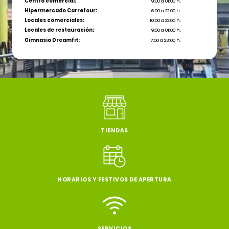
Centro comercial:
9:00 a 01:00 h.
Hipermercado Carrefour:
6:00 a 22:00 h.
Locales comerciales:
10:00 a 22:00 h.
Locales de restauración:
9:00 a 01:00 h.
Gimnasio Dreamfit:
7:00 a 23:00 h.
TIENDAS
HORARIOS Y FESTIVOS DE APERTURA
SERVICIOS