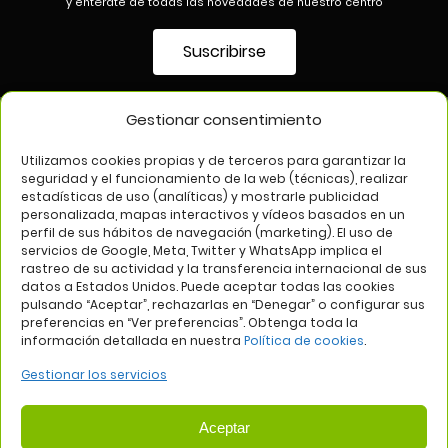
y entérate de todas las novedades de nuestro centro
Suscribirse
Gestionar consentimiento
SÍGUENOS EN
Utilizamos cookies propias y de terceros para garantizar la
seguridad y el funcionamiento de la web (técnicas), realizar
estadísticas de uso (analíticas) y mostrarle publicidad
personalizada, mapas interactivos y vídeos basados en un
perfil de sus hábitos de navegación (marketing). El uso de
servicios de Google, Meta, Twitter y WhatsApp implica el
rastreo de su actividad y la transferencia internacional de sus
datos a Estados Unidos. Puede aceptar todas las cookies
pulsando “Aceptar”, rechazarlas en “Denegar” o configurar sus
Aviso legal
Política de privacidad
Política de cookies
preferencias en “Ver preferencias”. Obtenga toda la
información detallada en nuestra
Política de cookies
.
Web:
Bannister Global
Gestionar los servicios
Aceptar