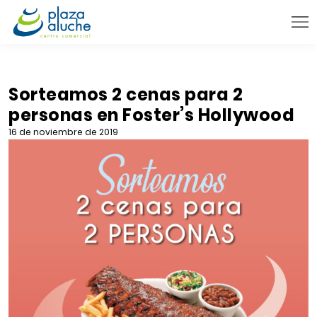
9:00 - 22:00 h.
INFORMACIÓN PRÁCTICA
Sorteamos 2 cenas para 2
personas en Foster’s Hollywood
TIENDAS
16 de noviembre de 2019
VENTA TELEFÓNICA
NOVEDADES
BLOG
CONTACTO