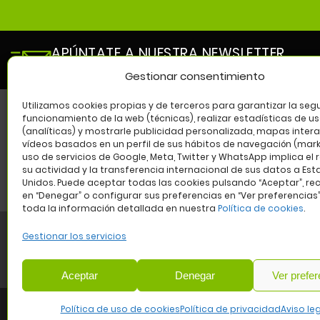
APÚNTATE A NUESTRA NEWSLETTER
y entérate de todas las novedades de nuestro cen
Gestionar consentimiento
Utilizamos cookies propias y de terceros para garantizar la segu
funcionamiento de la web (técnicas), realizar estadísticas de u
(analíticas) y mostrarle publicidad personalizada, mapas intera
SÍG
vídeos basados en un perfil de sus hábitos de navegación (marke
uso de servicios de Google, Meta, Twitter y WhatsApp implica el 
su actividad y la transferencia internacional de sus datos a Es
Unidos. Puede aceptar todas las cookies pulsando “Aceptar”, re
en “Denegar” o configurar sus preferencias en “Ver preferencias
toda la información detallada en nuestra
Política de cookies
.
Gestionar los servicios
Aviso legal
Política de privacidad
Política de cookies
W
Aceptar
Denegar
Ver prefer
COMUNIDA
Política de uso de cookies
Política de privacidad
Aviso le
Avda. de los Poblad