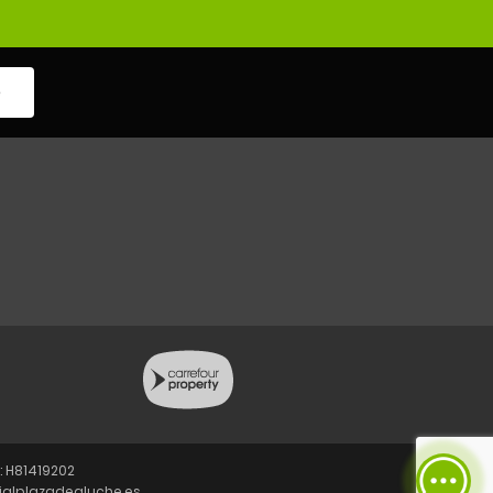
e
: H81419202
cialplazadealuche.es