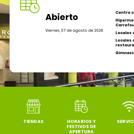
Centro c
Abierto
Hiperme
Carrefou
Viernes, 07 de agosto de 2026
Locales 
Locales 
restaura
Gimnasio
TIENDAS
HORARIOS Y
SERVIC
FESTIVOS DE
APERTURA