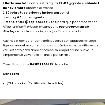
Hazte una foto
con nuestra figura
R2‑D2
gigante el
sábado 1
de noviembre
durante el evento.
Súbela a tus stories de Instagram
con el
hashtag
#AlucheJuguete
.
Menciona a @ccplazadealuche
para que podamos verla*.
*Si tienes el perfil privado, envíanos una
captura por mensaje
directo
para poder contar tu participación como válida.
Además el sorteo, encontrarás puestos con juguetes vintage,
figuras, modelismo, merchandising, cómics y piezas difíciles de
ver. Perfecto para ampliar colección, empezar una nueva… o
simplemente volver a la infancia por un rato.
Consulta aquí las
BASES LEGALES
del sorteo.
Ganadora
@bkamarkez (
Certificado de validez
)