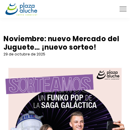
9:00 - 22:00 h.
INFORMACIÓN PRÁCTICA
Noviembre: nuevo Mercado del
Juguete… ¡nuevo sorteo!
TIENDAS
29 de octubre de 2025
VENTA TELEFÓNICA
NOVEDADES
BLOG
CONTACTO