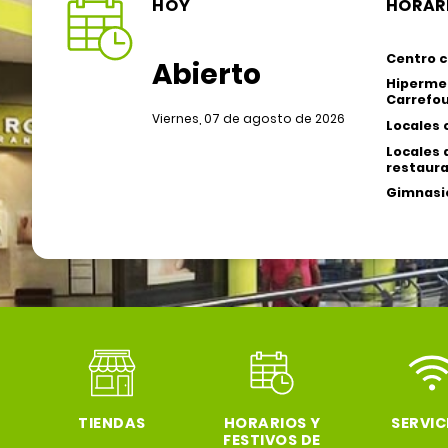
HOY
HORAR
Centro c
Abierto
Hiperme
Carrefou
Viernes, 07 de agosto de 2026
Locales 
Locales 
restaura
Gimnasio
TIENDAS
HORARIOS Y
SERVIC
FESTIVOS DE