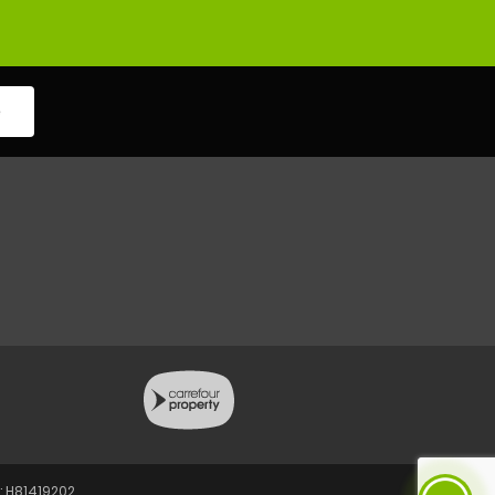
e
: H81419202