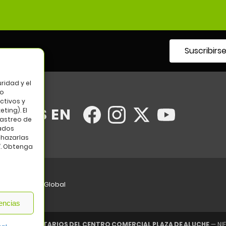
Suscribirs
tro
ridad y el
so
ctivos y
UENOS EN
ting). El
rastreo de
tados
chazarlas
”. Obtenga
eb:
Bannister Global
encias
D DE PROPIETARIOS DEL CENTRO COMERCIAL PLAZA DE ALUCHE
— NIF