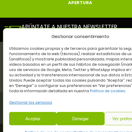
APERTURA
APÚNTATE A NUESTRA NEWSLETTER
y entérate de todas las novedades de nuestro cen
Gestionar consentimiento
Utilizamos cookies propias y de terceros para garantizar la segu
funcionamiento de la web (técnicas), realizar estadísticas de u
(analíticas) y mostrarle publicidad personalizada, mapas intera
SÍG
vídeos basados en un perfil de sus hábitos de navegación (marke
uso de servicios de Google, Meta, Twitter y WhatsApp implica el 
su actividad y la transferencia internacional de sus datos a Es
Unidos. Puede aceptar todas las cookies pulsando “Aceptar”, re
en “Denegar” o configurar sus preferencias en “Ver preferencias
toda la información detallada en nuestra
Política de cookies
.
Gestionar los servicios
Aviso legal
Política de privacidad
Política de cookies
W
Aceptar
Denegar
Ver prefer
COMUNIDA