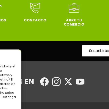
IOS
CONTACTO
ABRE TU
COMERCIO
Suscribirs
tro
ridad y el
so
ctivos y
UENOS EN
ting). El
rastreo de
tados
chazarlas
”. Obtenga