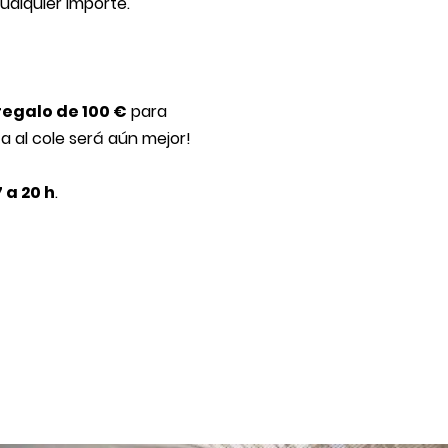
ualquier importe.
regalo de 100 €
para
a al cole será aún mejor!
7 a 20 h
.