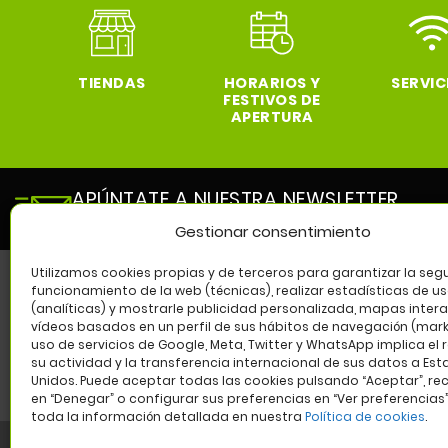
TIENDAS
HORARIOS Y
SERVIC
FESTIVOS DE
APERTURA
APÚNTATE A NUESTRA NEWSLETTER
y entérate de todas las novedades de nuestro cen
Gestionar consentimiento
Utilizamos cookies propias y de terceros para garantizar la segu
funcionamiento de la web (técnicas), realizar estadísticas de u
(analíticas) y mostrarle publicidad personalizada, mapas intera
SÍG
vídeos basados en un perfil de sus hábitos de navegación (marke
uso de servicios de Google, Meta, Twitter y WhatsApp implica el 
su actividad y la transferencia internacional de sus datos a Es
Unidos. Puede aceptar todas las cookies pulsando “Aceptar”, re
en “Denegar” o configurar sus preferencias en “Ver preferencias
toda la información detallada en nuestra
Política de cookies
.