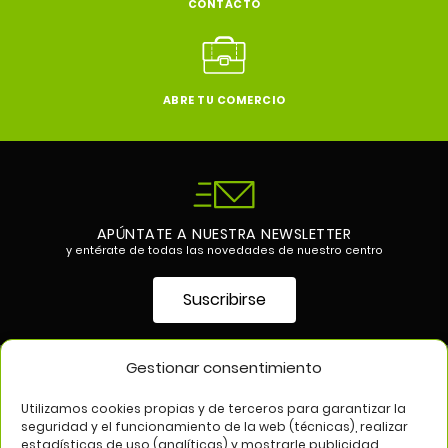
CONTACTO
ABRE TU COMERCIO
APÚNTATE A NUESTRA NEWSLETTER
y entérate de todas las novedades de nuestro centro
Suscribirse
Gestionar consentimiento
SÍGUENOS EN
Utilizamos cookies propias y de terceros para garantizar la
seguridad y el funcionamiento de la web (técnicas), realizar
estadísticas de uso (analíticas) y mostrarle publicidad