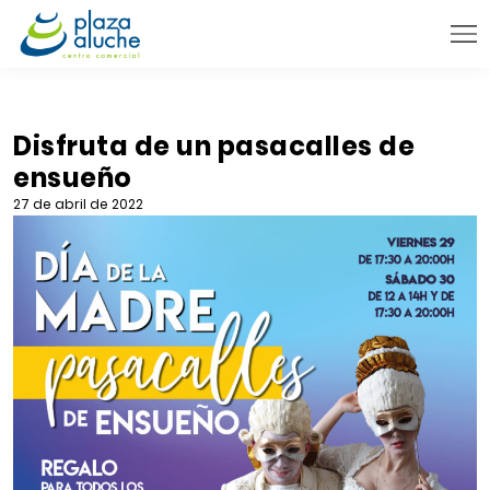
9:00 - 22:00 h.
INFORMACIÓN PRÁCTICA
Disfruta de un pasacalles de
ensueño
TIENDAS
27 de abril de 2022
VENTA TELEFÓNICA
NOVEDADES
BLOG
CONTACTO