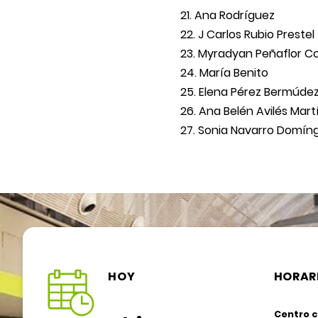
Ana Rodríguez
J Carlos Rubio Prestel
Myradyan Peñaflor C
María Benito
Elena Pérez Bermúde
Ana Belén Avilés Mart
Sonia Navarro Domín
HOY
HORAR
Centro c