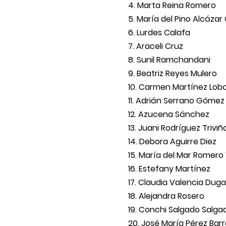
Marta Reina Romero
María del Pino Alcázar
Lurdes Calafa
Araceli Cruz
Sunil Ramchandani
Beatriz Reyes Mulero
Carmen Martínez Lob
Adrián Serrano Gómez
Azucena Sánchez
Juani Rodríguez Triviñ
Debora Aguirre Diez
María del Mar Romero 
Estefany Martínez
Claudia Valencia Duga
Alejandra Rosero
Conchi Salgado Salga
José María Pérez Bar