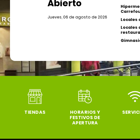
Abierto
Hiperme
Carrefou
Jueves, 06 de agosto de 2026
Locales 
Locales 
restaura
Gimnasio
TIENDAS
HORARIOS Y
SERVIC
FESTIVOS DE
APERTURA