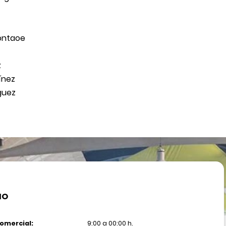
ontaoe
z
ínez
guez
IO
omercial:
9:00 a 00:00 h.