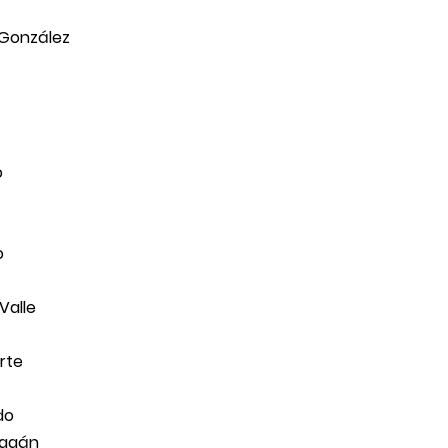
 González
o
o
Valle
rte
do
ragán